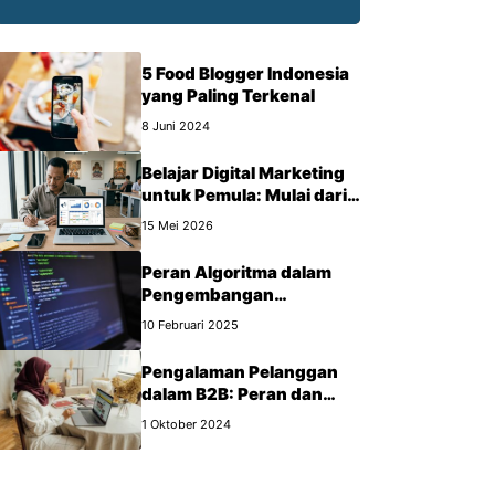
5 Food Blogger Indonesia
yang Paling Terkenal
8 Juni 2024
Belajar Digital Marketing
untuk Pemula: Mulai dari
Mana?
15 Mei 2026
Peran Algoritma dalam
Pengembangan
Perangkat Lunak
10 Februari 2025
Pengalaman Pelanggan
dalam B2B: Peran dan
Manfaat yang Wajib Kamu
1 Oktober 2024
Tahu