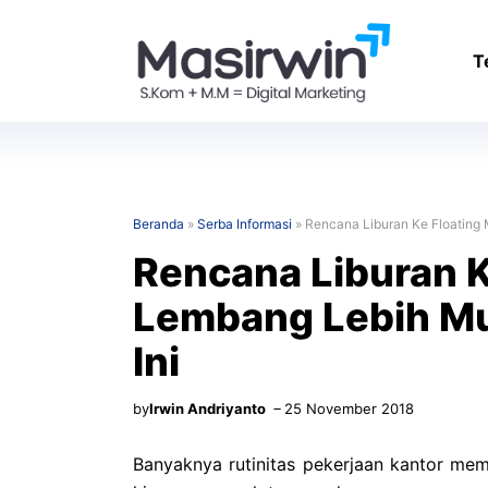
Langsung
ke
T
isi
Beranda
»
Serba Informasi
»
Rencana Liburan Ke Floating 
Rencana Liburan K
Lembang Lebih Mu
Ini
by
Irwin Andriyanto
25 November 2018
Banyaknya rutinitas pekerjaan kantor memb