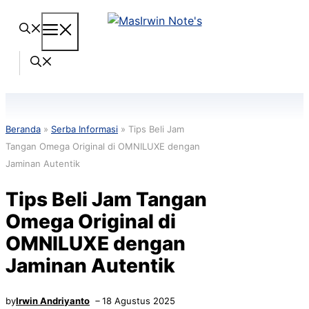
Langsung
Menu
ke
isi
Beranda
»
Serba Informasi
»
Tips Beli Jam
Tangan Omega Original di OMNILUXE dengan
Jaminan Autentik
Tips Beli Jam Tangan
Omega Original di
OMNILUXE dengan
Jaminan Autentik
by
Irwin Andriyanto
18 Agustus 2025