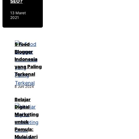
SEO?
13 Maret
2021
5 Food
Blogger
Indonesia
yang Paling
Terkenal
8 Juni 2024
Belajar
Digital
Marketing
untuk
Pemula:
Mulai dari