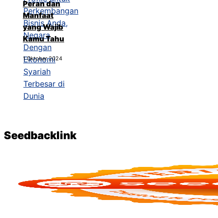
Peran dan
Manfaat
yang Wajib
Kamu Tahu
1 Oktober 2024
Seedbacklink