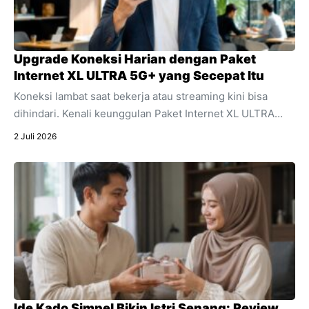
Upgrade Koneksi Harian dengan Paket
Internet XL ULTRA 5G+ yang Secepat Itu
Koneksi lambat saat bekerja atau streaming kini bisa
dihindari. Kenali keunggulan Paket Internet XL ULTRA
5G+ yang menawarkan kecepatan ultra dan stabilitas
2 Juli 2026
untuk segala aktivitas digital harian Anda.
Ide Kado Simpel Bikin Istri Senang: Review