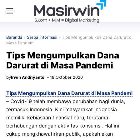
Langsung
Menu
ke
isi
Beranda
»
Serba Informasi
»
Tips Mengumpulkan Dana Darurat di
Masa Pandemi
Tips Mengumpulkan Dana
Darurat di Masa Pandemi
by
Irwin Andriyanto
18 Oktober 2020
Tips Mengumpulkan Dana Darurat di Masa Pandemi
– Covid-19 telah membawa perubahan bagi dunia,
termasuk Indonesia. Kini masyarakat Indonesia
memiliki kebiasaan finansial baru, terutama
berhubungan dengan aktivitas konsumsi. Hal ini
cukup mengkhawatirkan publik, apakah akan