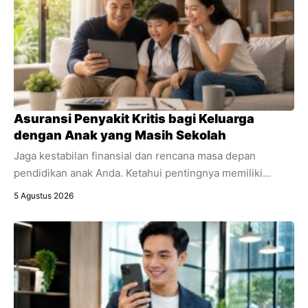
Asuransi Penyakit Kritis bagi Keluarga
dengan Anak yang Masih Sekolah
Jaga kestabilan finansial dan rencana masa depan
pendidikan anak Anda. Ketahui pentingnya memiliki
asuransi penyakit kritis sebagai bagian integral dari
5 Agustus 2026
perencanaan keuangan keluarga.