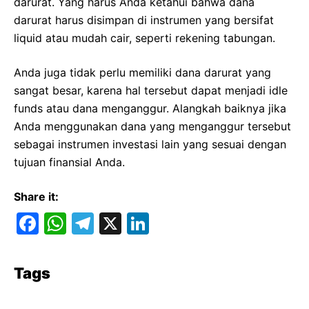
darurat. Yang harus Anda ketahui bahwa dana
darurat harus disimpan di instrumen yang bersifat
liquid atau mudah cair, seperti rekening tabungan.
Anda juga tidak perlu memiliki dana darurat yang
sangat besar, karena hal tersebut dapat menjadi idle
funds atau dana menganggur. Alangkah baiknya jika
Anda menggunakan dana yang menganggur tersebut
sebagai instrumen investasi lain yang sesuai dengan
tujuan finansial Anda.
Share it:
F
W
T
X
Li
a
h
el
n
c
at
e
k
Tags
e
s
gr
e