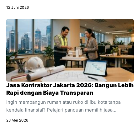
Instagram, dan live chat ke dalam satu dashboard.
12 Juni 2026
Temukan pengertian lengkap apa itu omnichat,
perbedaannya dengan multichannel, dan manfaat
utamanya untuk efisiensi bisnis online Anda.
Jasa Kontraktor Jakarta 2026: Bangun Lebih
Rapi dengan Biaya Transparan
Ingin membangun rumah atau ruko di ibu kota tanpa
kendala finansial? Pelajari panduan memilih jasa
kontraktor Jakarta dengan estimasi RAB transparan dan
28 Mei 2026
acuan regulasi 2026.