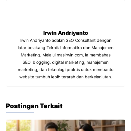
b
A
a
dI
o
p
m
n
o
p
k
Irwin Andriyanto
Irwin Andriyanto adalah SEO Consultant dengan
latar belakang Teknik Informatika dan Manajemen
Marketing. Melalui masirwin.com, ia membahas
SEO, blogging, digital marketing, manajemen
marketing, dan teknologi praktis untuk membantu
website tumbuh lebih terarah dan berkelanjutan.
Postingan Terkait