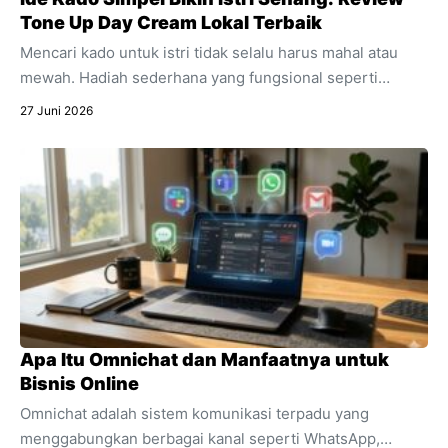
Tone Up Day Cream Lokal Terbaik
Mencari kado untuk istri tidak selalu harus mahal atau
mewah. Hadiah sederhana yang fungsional seperti
skincare sering kali jauh lebih berkesan. Temukan alasan
27 Juni 2026
mengapa produk pencerah wajah harian ini sangat cocok
dijadikan kado spesial untuk mendukung aktivitasnya.
Apa Itu Omnichat dan Manfaatnya untuk
Bisnis Online
Omnichat adalah sistem komunikasi terpadu yang
menggabungkan berbagai kanal seperti WhatsApp,