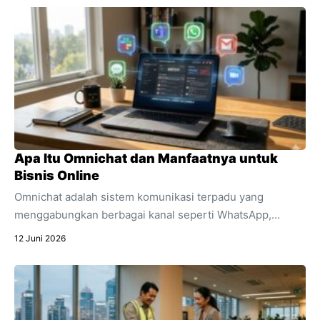
dijadikan kado spesial untuk mendukung aktivitasnya.
Apa Itu Omnichat dan Manfaatnya untuk
Bisnis Online
Omnichat adalah sistem komunikasi terpadu yang
menggabungkan berbagai kanal seperti WhatsApp,
Instagram, dan live chat ke dalam satu dashboard.
12 Juni 2026
Temukan pengertian lengkap apa itu omnichat,
perbedaannya dengan multichannel, dan manfaat
utamanya untuk efisiensi bisnis online Anda.