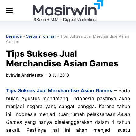
Langsung
Menu
ke
isi
Beranda
»
Serba Informasi
»
Tips Sukses Jual Merchandise Asian
Games
Tips Sukses Jual
Merchandise Asian Games
by
Irwin Andriyanto
3 Juli 2018
Tips Sukses Jual Merchandise Asian Games
– Pada
bulan Agustus mendatang, Indonesia pastinya akan
menjadi negara yang sangat bangga. Karena tahun
ini, Indonesia menjadi tuan rumah pelaksanaan
Asian
Games
yang hanya diselenggarakan dalam 4 tahun
sekali. Pastinya hal ini akan menjadi suatu