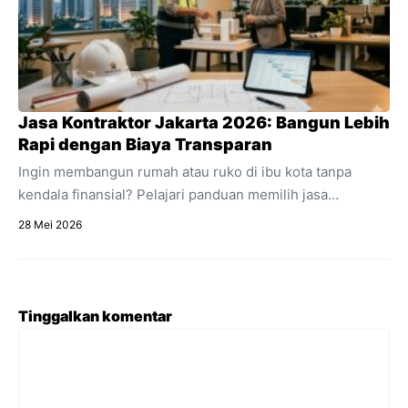
Jasa Kontraktor Jakarta 2026: Bangun Lebih
Rapi dengan Biaya Transparan
Ingin membangun rumah atau ruko di ibu kota tanpa
kendala finansial? Pelajari panduan memilih jasa
kontraktor Jakarta dengan estimasi RAB transparan dan
28 Mei 2026
acuan regulasi 2026.
Tinggalkan komentar
Komentar