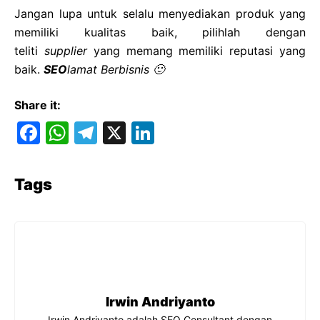
Jangan lupa untuk selalu menyediakan produk yang
memiliki kualitas baik, pilihlah dengan
teliti
supplier
yang memang memiliki reputasi yang
baik.
SEO
lamat Berbisnis 🙂
Share it:
F
W
T
X
Li
a
h
el
n
c
at
e
k
Tags
e
s
gr
e
b
A
a
dI
o
p
m
n
o
p
k
Irwin Andriyanto
Irwin Andriyanto adalah SEO Consultant dengan