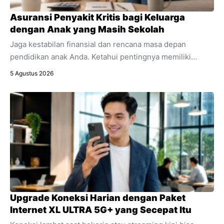
Asuransi Penyakit Kritis bagi Keluarga
dengan Anak yang Masih Sekolah
Jaga kestabilan finansial dan rencana masa depan
pendidikan anak Anda. Ketahui pentingnya memiliki
asuransi penyakit kritis sebagai bagian integral dari
5 Agustus 2026
perencanaan keuangan keluarga.
Upgrade Koneksi Harian dengan Paket
Internet XL ULTRA 5G+ yang Secepat Itu