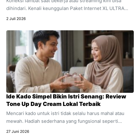
Koneksi lambat saat bekerja atau streaming kini bisa
dihindari. Kenali keunggulan Paket Internet XL ULTRA
5G+ yang menawarkan kecepatan ultra dan stabilitas
2 Juli 2026
untuk segala aktivitas digital harian Anda.
Ide Kado Simpel Bikin Istri Senang: Review
Tone Up Day Cream Lokal Terbaik
Mencari kado untuk istri tidak selalu harus mahal atau
mewah. Hadiah sederhana yang fungsional seperti
skincare sering kali jauh lebih berkesan. Temukan alasan
27 Juni 2026
mengapa produk pencerah wajah harian ini sangat cocok