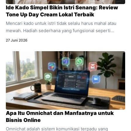
Ide Kado Simpel Bikin Istri Senang: Review
Tone Up Day Cream Lokal Terbaik
Mencari kado untuk istri tidak selalu harus mahal atau
mewah. Hadiah sederhana yang fungsional seperti
skincare sering kali jauh lebih berkesan. Temukan alasan
27 Juni 2026
mengapa produk pencerah wajah harian ini sangat cocok
dijadikan kado spesial untuk mendukung aktivitasnya.
Apa Itu Omnichat dan Manfaatnya untuk
Bisnis Online
Omnichat adalah sistem komunikasi terpadu yang