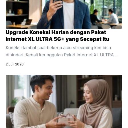
Upgrade Koneksi Harian dengan Paket
Internet XL ULTRA 5G+ yang Secepat Itu
Koneksi lambat saat bekerja atau streaming kini bisa
dihindari. Kenali keunggulan Paket Internet XL ULTRA
5G+ yang menawarkan kecepatan ultra dan stabilitas
2 Juli 2026
untuk segala aktivitas digital harian Anda.