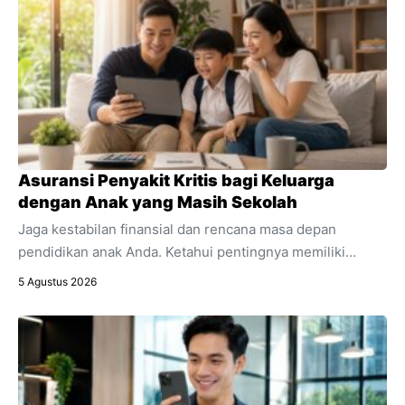
Asuransi Penyakit Kritis bagi Keluarga
dengan Anak yang Masih Sekolah
Jaga kestabilan finansial dan rencana masa depan
pendidikan anak Anda. Ketahui pentingnya memiliki
asuransi penyakit kritis sebagai bagian integral dari
5 Agustus 2026
perencanaan keuangan keluarga.