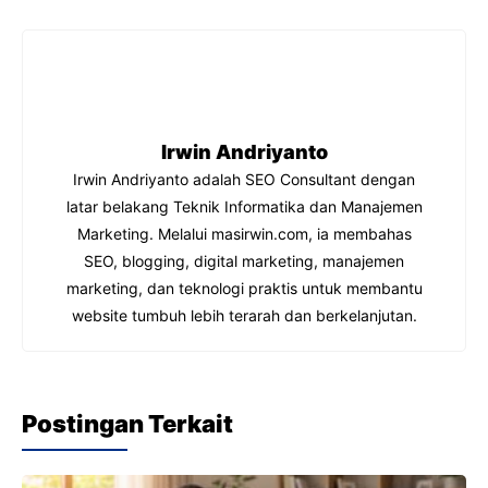
b
A
a
dI
o
p
m
n
o
p
k
Irwin Andriyanto
Irwin Andriyanto adalah SEO Consultant dengan
latar belakang Teknik Informatika dan Manajemen
Marketing. Melalui masirwin.com, ia membahas
SEO, blogging, digital marketing, manajemen
marketing, dan teknologi praktis untuk membantu
website tumbuh lebih terarah dan berkelanjutan.
Postingan Terkait