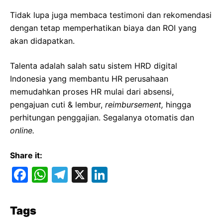
Tidak lupa juga membaca testimoni dan rekomendasi
dengan tetap memperhatikan biaya dan ROI yang
akan didapatkan.
Talenta adalah salah satu sistem HRD digital
Indonesia yang membantu HR perusahaan
memudahkan proses HR mulai dari absensi,
pengajuan cuti & lembur,
reimbursement,
hingga
perhitungan penggajian. Segalanya otomatis dan
online.
Share it:
F
W
T
X
Li
a
h
el
n
c
at
e
k
Tags
e
s
gr
e