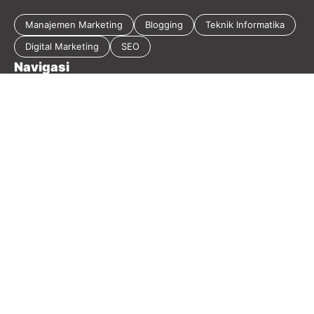
Manajemen Marketing
Blogging
Teknik Informatika
Digital Marketing
SEO
Navigasi
Tentang Blog
Kebijakan Privasi
Sitemap
Disclaimer
Guest Post
Kontak
2026 Masirwin Digital Marketing - Member
Seoxpert.id
-
Our
Blog Network