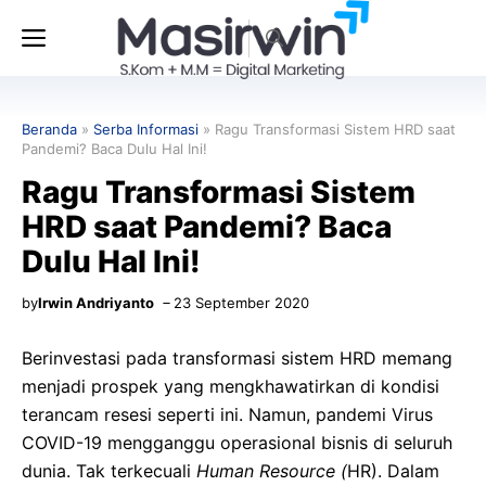
Langsung
Menu
ke
isi
Beranda
»
Serba Informasi
»
Ragu Transformasi Sistem HRD saat
Pandemi? Baca Dulu Hal Ini!
Ragu Transformasi Sistem
HRD saat Pandemi? Baca
Dulu Hal Ini!
by
Irwin Andriyanto
23 September 2020
Berinvestasi pada transformasi sistem HRD memang
menjadi prospek yang mengkhawatirkan di kondisi
terancam resesi seperti ini. Namun, pandemi Virus
COVID-19 mengganggu operasional bisnis di seluruh
dunia. Tak terkecuali
Human Resource (
HR).
Dalam