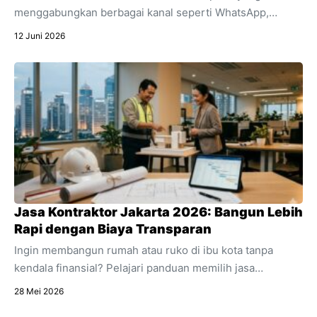
menggabungkan berbagai kanal seperti WhatsApp,
Instagram, dan live chat ke dalam satu dashboard.
12 Juni 2026
Temukan pengertian lengkap apa itu omnichat,
perbedaannya dengan multichannel, dan manfaat
utamanya untuk efisiensi bisnis online Anda.
Jasa Kontraktor Jakarta 2026: Bangun Lebih
Rapi dengan Biaya Transparan
Ingin membangun rumah atau ruko di ibu kota tanpa
kendala finansial? Pelajari panduan memilih jasa
kontraktor Jakarta dengan estimasi RAB transparan dan
28 Mei 2026
acuan regulasi 2026.