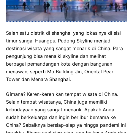
Salah satu distrik di shanghai yang lokasinya di sisi
timur sungai Huangpu, Pudong Skyline menjadi
destinasi wisata yang sangat menarik di China. Para
pengunjung bisa menaiki skyline dan melihat
berbagai pemandangan kota dengan bangunan
menawan, seperti Mo Building Jin, Oriental Pearl
Tower dan Menara Shanghai.
Gimana? Keren-keren kan tempat wisata di China.
Selain tempat wisatanya, China juga memiliki
kebudayaan yang sangat menarik. Apakah Anda
sudah berkeluarga dan ingin berlibur bersama ke
China? Sebaiknya bersiap-siap ya hingga pandemi ini
berakhir. Bicara soal siap-siap, ada baiknya Anda dan