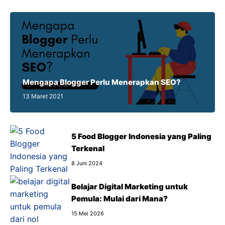
Mengapa Blogger Perlu Menerapkan SEO?
13 Maret 2021
5 Food Blogger Indonesia yang Paling
Terkenal
8 Juni 2024
Belajar Digital Marketing untuk
Pemula: Mulai dari Mana?
15 Mei 2026