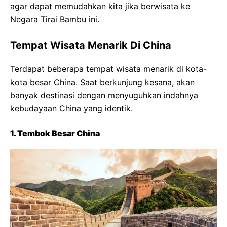
agar dapat memudahkan kita jika berwisata ke
Negara Tirai Bambu ini.
Tempat Wisata Menarik Di China
Terdapat beberapa tempat wisata menarik di kota-
kota besar China. Saat berkunjung kesana, akan
banyak destinasi dengan menyuguhkan indahnya
kebudayaan China yang identik.
1. Tembok Besar China