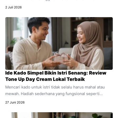
5G+ yang menawarkan kecepatan ultra dan stabilitas
2 Juli 2026
untuk segala aktivitas digital harian Anda.
Ide Kado Simpel Bikin Istri Senang: Review
Tone Up Day Cream Lokal Terbaik
Mencari kado untuk istri tidak selalu harus mahal atau
mewah. Hadiah sederhana yang fungsional seperti
skincare sering kali jauh lebih berkesan. Temukan alasan
27 Juni 2026
mengapa produk pencerah wajah harian ini sangat cocok
dijadikan kado spesial untuk mendukung aktivitasnya.