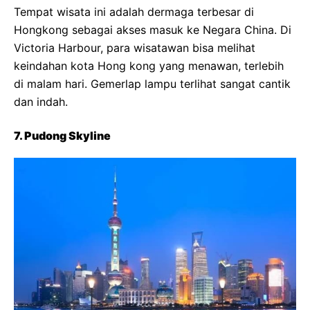
Tempat wisata ini adalah dermaga terbesar di
Hongkong sebagai akses masuk ke Negara China. Di
Victoria Harbour, para wisatawan bisa melihat
keindahan kota Hong kong yang menawan, terlebih
di malam hari. Gemerlap lampu terlihat sangat cantik
dan indah.
7. Pudong Skyline