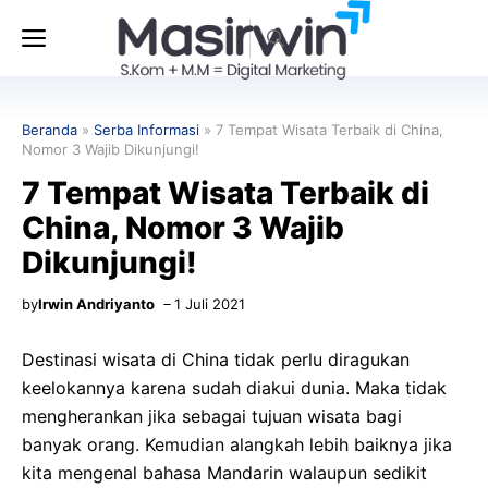
Langsung
Menu
ke
isi
Beranda
»
Serba Informasi
»
7 Tempat Wisata Terbaik di China,
Nomor 3 Wajib Dikunjungi!
7 Tempat Wisata Terbaik di
China, Nomor 3 Wajib
Dikunjungi!
by
Irwin Andriyanto
1 Juli 2021
Destinasi wisata di China tidak perlu diragukan
keelokannya karena sudah diakui dunia. Maka tidak
mengherankan jika sebagai tujuan wisata bagi
banyak orang. Kemudian alangkah lebih baiknya jika
kita mengenal bahasa Mandarin walaupun sedikit