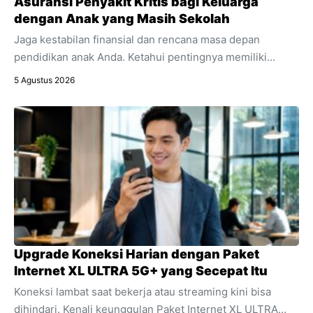
Asuransi Penyakit Kritis bagi Keluarga
dengan Anak yang Masih Sekolah
Jaga kestabilan finansial dan rencana masa depan
pendidikan anak Anda. Ketahui pentingnya memiliki
asuransi penyakit kritis sebagai bagian integral dari
5 Agustus 2026
perencanaan keuangan keluarga.
Upgrade Koneksi Harian dengan Paket
Internet XL ULTRA 5G+ yang Secepat Itu
Koneksi lambat saat bekerja atau streaming kini bisa
dihindari. Kenali keunggulan Paket Internet XL ULTRA