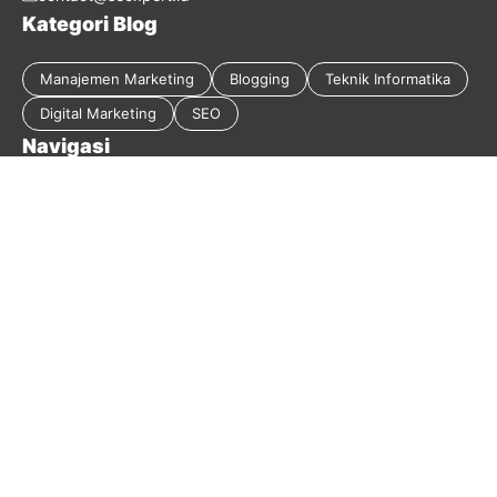
Kategori Blog
Manajemen Marketing
Blogging
Teknik Informatika
Digital Marketing
SEO
Navigasi
Tentang Blog
Kebijakan Privasi
Sitemap
Disclaimer
Guest Post
Kontak
2026 Masirwin Digital Marketing - Member
Seoxpert.id
-
Our
Blog Network