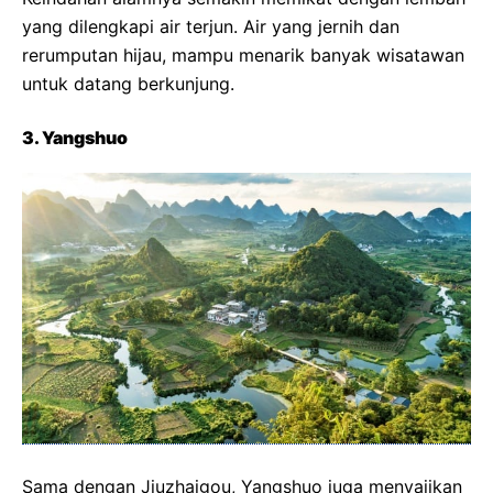
yang dilengkapi air terjun. Air yang jernih dan
rerumputan hijau, mampu menarik banyak wisatawan
untuk datang berkunjung.
3. Yangshuo
Sama dengan Jiuzhaigou, Yangshuo juga menyajikan