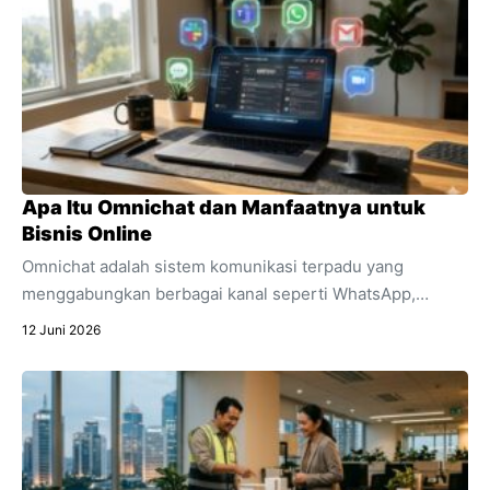
Apa Itu Omnichat dan Manfaatnya untuk
Bisnis Online
Omnichat adalah sistem komunikasi terpadu yang
menggabungkan berbagai kanal seperti WhatsApp,
Instagram, dan live chat ke dalam satu dashboard.
12 Juni 2026
Temukan pengertian lengkap apa itu omnichat,
perbedaannya dengan multichannel, dan manfaat
utamanya untuk efisiensi bisnis online Anda.