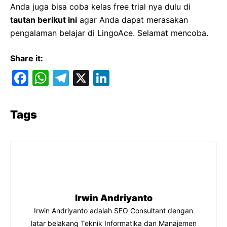
Anda juga bisa coba kelas free trial nya dulu di
tautan berikut ini
agar Anda dapat merasakan
pengalaman belajar di LingoAce. Selamat mencoba.
Share it:
F
W
T
X
Li
a
h
el
n
c
at
e
k
Tags
e
s
gr
e
b
A
a
dI
o
p
m
n
o
p
k
Irwin Andriyanto
Irwin Andriyanto adalah SEO Consultant dengan
latar belakang Teknik Informatika dan Manajemen