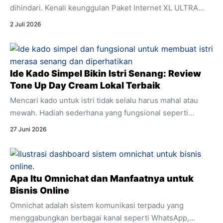
dihindari. Kenali keunggulan Paket Internet XL ULTRA
5G+ yang menawarkan kecepatan ultra dan stabilitas
2 Juli 2026
untuk segala aktivitas digital harian Anda.
Ide Kado Simpel Bikin Istri Senang: Review
Tone Up Day Cream Lokal Terbaik
Mencari kado untuk istri tidak selalu harus mahal atau
mewah. Hadiah sederhana yang fungsional seperti
skincare sering kali jauh lebih berkesan. Temukan alasan
27 Juni 2026
mengapa produk pencerah wajah harian ini sangat cocok
dijadikan kado spesial untuk mendukung aktivitasnya.
Apa Itu Omnichat dan Manfaatnya untuk
Bisnis Online
Omnichat adalah sistem komunikasi terpadu yang
menggabungkan berbagai kanal seperti WhatsApp,