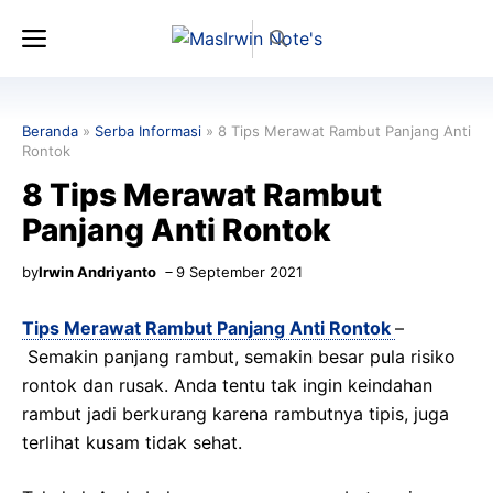
Langsung
Menu
ke
isi
Beranda
»
Serba Informasi
»
8 Tips Merawat Rambut Panjang Anti
Rontok
8 Tips Merawat Rambut
Panjang Anti Rontok
by
Irwin Andriyanto
9 September 2021
Tips Merawat Rambut Panjang Anti Rontok
–
Semakin panjang rambut, semakin besar pula risiko
rontok dan rusak. Anda tentu tak ingin keindahan
rambut jadi berkurang karena rambutnya tipis, juga
terlihat kusam tidak sehat.