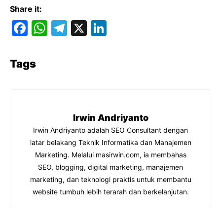
Share it:
F
W
T
X
Li
a
h
el
n
c
at
e
k
Tags
e
s
gr
e
b
A
a
dI
o
p
m
n
Irwin Andriyanto
o
p
Irwin Andriyanto adalah SEO Consultant dengan
k
latar belakang Teknik Informatika dan Manajemen
Marketing. Melalui masirwin.com, ia membahas
SEO, blogging, digital marketing, manajemen
marketing, dan teknologi praktis untuk membantu
website tumbuh lebih terarah dan berkelanjutan.