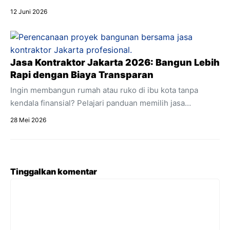
Instagram, dan live chat ke dalam satu dashboard.
12 Juni 2026
Temukan pengertian lengkap apa itu omnichat,
perbedaannya dengan multichannel, dan manfaat
utamanya untuk efisiensi bisnis online Anda.
Jasa Kontraktor Jakarta 2026: Bangun Lebih
Rapi dengan Biaya Transparan
Ingin membangun rumah atau ruko di ibu kota tanpa
kendala finansial? Pelajari panduan memilih jasa
kontraktor Jakarta dengan estimasi RAB transparan dan
28 Mei 2026
acuan regulasi 2026.
Tinggalkan komentar
Komentar