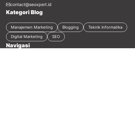
contact@seoxpert.id
Kategori Blog
Manajemen Marketing
Blogging
Teknik Informatika
Digital Marketing
SEO
Navigasi
Tentang Blog
Kebijakan Privasi
Sitemap
Disclaimer
Guest Post
Kontak
2026 Masirwin Digital Marketing - Member
Seoxpert.id
-
Our
Blog Network