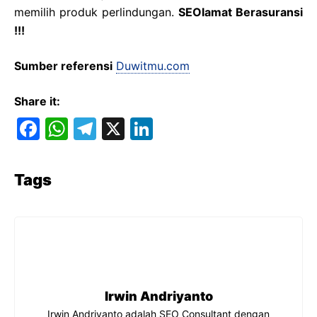
memilih produk perlindungan.
SEOlamat Berasuransi
!!!
Sumber referensi
Duwitmu.com
Share it:
F
W
T
X
Li
a
h
el
n
c
at
e
k
Tags
e
s
gr
e
b
A
a
dI
o
p
m
n
o
p
k
Irwin Andriyanto
Irwin Andriyanto adalah SEO Consultant dengan