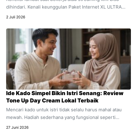
dihindari. Kenali keunggulan Paket Internet XL ULTRA
5G+ yang menawarkan kecepatan ultra dan stabilitas
2 Juli 2026
untuk segala aktivitas digital harian Anda.
Ide Kado Simpel Bikin Istri Senang: Review
Tone Up Day Cream Lokal Terbaik
Mencari kado untuk istri tidak selalu harus mahal atau
mewah. Hadiah sederhana yang fungsional seperti
skincare sering kali jauh lebih berkesan. Temukan alasan
27 Juni 2026
mengapa produk pencerah wajah harian ini sangat cocok