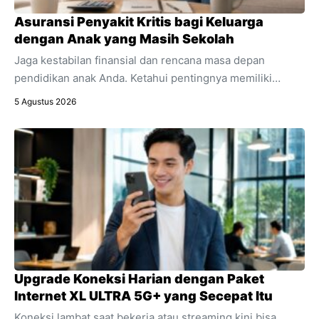
Asuransi Penyakit Kritis bagi Keluarga
dengan Anak yang Masih Sekolah
Jaga kestabilan finansial dan rencana masa depan
pendidikan anak Anda. Ketahui pentingnya memiliki
asuransi penyakit kritis sebagai bagian integral dari
5 Agustus 2026
perencanaan keuangan keluarga.
Upgrade Koneksi Harian dengan Paket
Internet XL ULTRA 5G+ yang Secepat Itu
Koneksi lambat saat bekerja atau streaming kini bisa