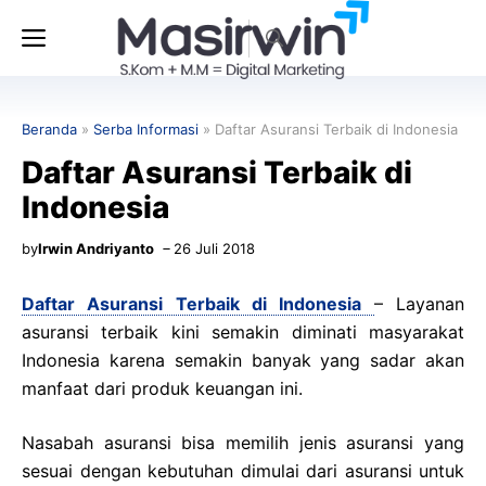
Langsung
Menu
ke
isi
Beranda
»
Serba Informasi
»
Daftar Asuransi Terbaik di Indonesia
Daftar Asuransi Terbaik di
Indonesia
by
Irwin Andriyanto
26 Juli 2018
Daftar Asuransi Terbaik di Indonesia
– Layanan
asuransi terbaik kini semakin diminati masyarakat
Indonesia karena semakin banyak yang sadar akan
manfaat dari produk keuangan ini.
Nasabah asuransi bisa memilih jenis asuransi yang
sesuai dengan kebutuhan dimulai dari asuransi untuk