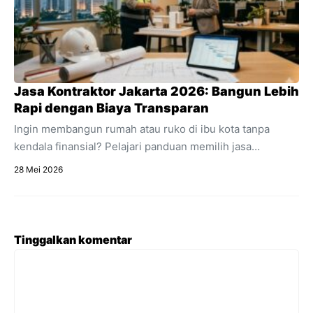
Jasa Kontraktor Jakarta 2026: Bangun Lebih
Rapi dengan Biaya Transparan
Ingin membangun rumah atau ruko di ibu kota tanpa
kendala finansial? Pelajari panduan memilih jasa
kontraktor Jakarta dengan estimasi RAB transparan dan
28 Mei 2026
acuan regulasi 2026.
Tinggalkan komentar
Komentar