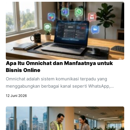
dijadikan kado spesial untuk mendukung aktivitasnya.
Apa Itu Omnichat dan Manfaatnya untuk
Bisnis Online
Omnichat adalah sistem komunikasi terpadu yang
menggabungkan berbagai kanal seperti WhatsApp,
Instagram, dan live chat ke dalam satu dashboard.
12 Juni 2026
Temukan pengertian lengkap apa itu omnichat,
perbedaannya dengan multichannel, dan manfaat
utamanya untuk efisiensi bisnis online Anda.