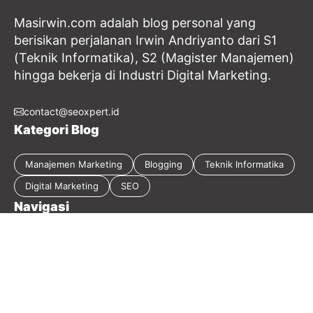
Masirwin.com adalah blog personal yang
berisikan perjalanan Irwin Andriyanto dari S1
(Teknik Informatika), S2 (Magister Manajemen)
hingga bekerja di Industri Digital Marketing.
contact@seoxpert.id
Kategori Blog
Manajemen Marketing
Blogging
Teknik Informatika
Digital Marketing
SEO
Navigasi
Tentang Blog
Kebijakan Privasi
Sitemap
Disclaimer
Guest Post