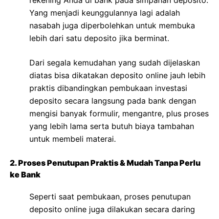
rekening Anda di bank pada simpanan deposito.
Yang menjadi keunggulannya lagi adalah
nasabah juga diperbolehkan untuk membuka
lebih dari satu deposito jika berminat.
Dari segala kemudahan yang sudah dijelaskan
diatas bisa dikatakan deposito online jauh lebih
praktis dibandingkan pembukaan investasi
deposito secara langsung pada bank dengan
mengisi banyak formulir, mengantre, plus proses
yang lebih lama serta butuh biaya tambahan
untuk membeli materai.
2. Proses Penutupan Praktis & Mudah Tanpa Perlu
ke Bank
Seperti saat pembukaan, proses penutupan
deposito online juga dilakukan secara daring