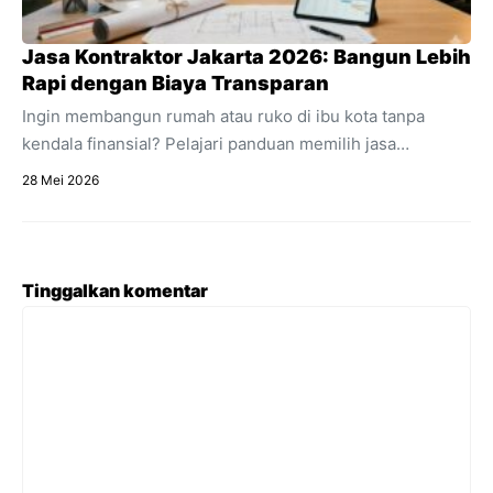
Jasa Kontraktor Jakarta 2026: Bangun Lebih
Rapi dengan Biaya Transparan
Ingin membangun rumah atau ruko di ibu kota tanpa
kendala finansial? Pelajari panduan memilih jasa
kontraktor Jakarta dengan estimasi RAB transparan dan
28 Mei 2026
acuan regulasi 2026.
Tinggalkan komentar
Komentar