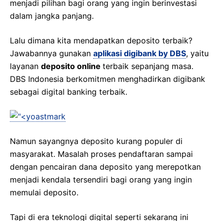
menjadi pilihan bagi orang yang ingin berinvestasi
dalam jangka panjang.
Lalu dimana kita mendapatkan deposito terbaik?
Jawabannya gunakan
aplikasi digibank by DBS
, yaitu
layanan
deposito online
terbaik sepanjang masa.
DBS Indonesia berkomitmen menghadirkan digibank
sebagai digital banking terbaik.
Namun sayangnya deposito kurang populer di
masyarakat. Masalah proses pendaftaran sampai
dengan pencairan dana deposito yang merepotkan
menjadi kendala tersendiri bagi orang yang ingin
memulai deposito.
Tapi di era teknologi digital seperti sekarang ini