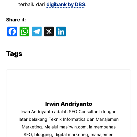
terbaik dari
digibank by DBS
.
Share it:
F
W
T
X
Li
a
h
el
n
c
at
e
k
Tags
e
s
gr
e
b
A
a
dI
o
p
m
n
o
p
k
Irwin Andriyanto
Irwin Andriyanto adalah SEO Consultant dengan
latar belakang Teknik Informatika dan Manajemen
Marketing. Melalui masirwin.com, ia membahas
SEO, blogging, digital marketing, manajemen