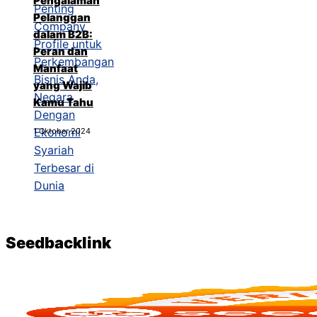
Pengalaman
Pelanggan
dalam B2B:
Peran dan
Manfaat
yang Wajib
Kamu Tahu
1 Oktober 2024
Seedbacklink