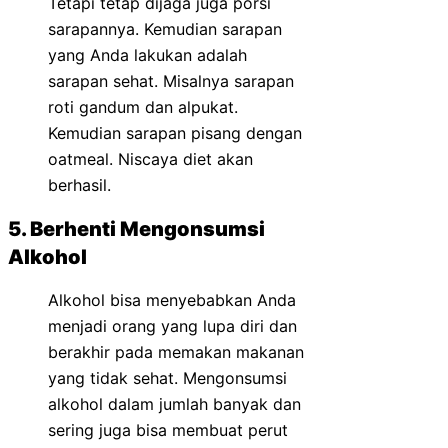
Tetapi tetap dijaga juga porsi
sarapannya. Kemudian sarapan
yang Anda lakukan adalah
sarapan sehat. Misalnya sarapan
roti gandum dan alpukat.
Kemudian sarapan pisang dengan
oatmeal. Niscaya diet akan
berhasil.
5. Berhenti Mengonsumsi
Alkohol
Alkohol bisa menyebabkan Anda
menjadi orang yang lupa diri dan
berakhir pada memakan makanan
yang tidak sehat. Mengonsumsi
alkohol dalam jumlah banyak dan
sering juga bisa membuat perut