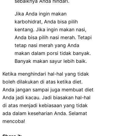
sebaiknya Anda hindari.
Jika Anda ingin makan
karbohidrat, Anda bisa pilih
kentang. Jika ingin makan nasi,
Anda bisa pilih nasi merah. Tetapi
tetap nasi merah yang Anda
makan dalam porsi tidak banyak.
Banyak makan sayur lebih baik.
Ketika menghindari hal-hal yang tidak
boleh dilakukan di atas ketika diet.
Anda jangan sampai juga membuat diet
Anda jadi kacau. Jadi biasakan hal-hal
di atas menjadi kebiasaan yang tidak
ada dalam keseharian Anda. Selamat
mencoba!