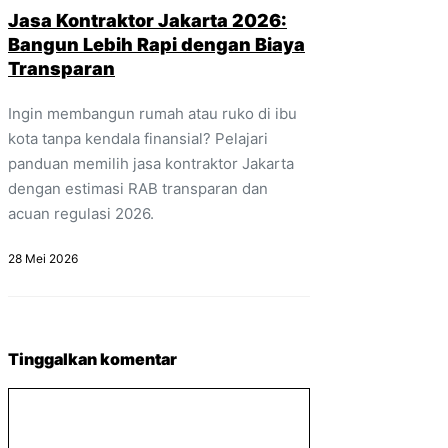
Jasa Kontraktor Jakarta 2026:
Bangun Lebih Rapi dengan Biaya
Transparan
Ingin membangun rumah atau ruko di ibu
kota tanpa kendala finansial? Pelajari
panduan memilih jasa kontraktor Jakarta
dengan estimasi RAB transparan dan
acuan regulasi 2026.
28 Mei 2026
Tinggalkan komentar
Komentar