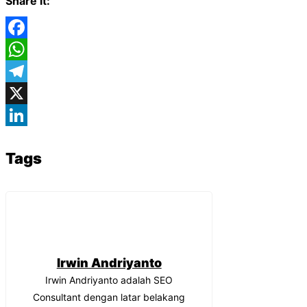
Share it:
Facebook
WhatsApp
Telegram
X
LinkedIn
Tags
Irwin Andriyanto
Irwin Andriyanto adalah SEO
Consultant dengan latar belakang