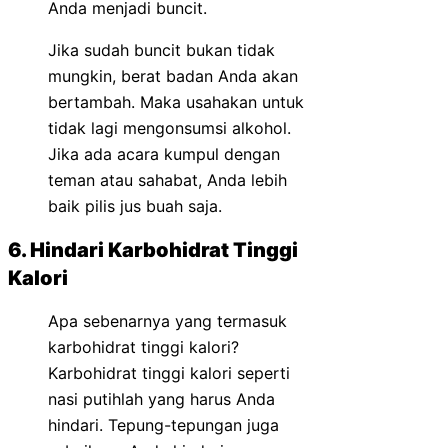
Anda menjadi buncit.
Jika sudah buncit bukan tidak
mungkin, berat badan Anda akan
bertambah. Maka usahakan untuk
tidak lagi mengonsumsi alkohol.
Jika ada acara kumpul dengan
teman atau sahabat, Anda lebih
baik pilis jus buah saja.
6. Hindari Karbohidrat Tinggi
Kalori
Apa sebenarnya yang termasuk
karbohidrat tinggi kalori?
Karbohidrat tinggi kalori seperti
nasi putihlah yang harus Anda
hindari. Tepung-tepungan juga