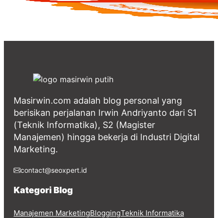
Masirwin.com adalah blog personal yang
berisikan perjalanan Irwin Andriyanto dari S1
(Teknik Informatika), S2 (Magister
Manajemen) hingga bekerja di Industri Digital
Marketing.
contact@seoxpert.id
Kategori Blog
Manajemen Marketing
Blogging
Teknik Informatika