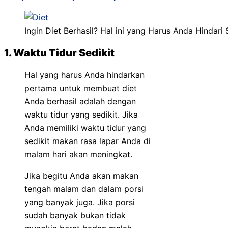
Ingin Diet Berhasil? Hal ini yang Harus Anda Hindari
1. Waktu Tidur Sedikit
Hal yang harus Anda hindarkan
pertama untuk membuat diet
Anda berhasil adalah dengan
waktu tidur yang sedikit. Jika
Anda memiliki waktu tidur yang
sedikit makan rasa lapar Anda di
malam hari akan meningkat.
Jika begitu Anda akan makan
tengah malam dan dalam porsi
yang banyak juga. Jika porsi
sudah banyak bukan tidak