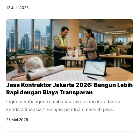
Instagram, dan live chat ke dalam satu dashboard.
12 Juni 2026
Temukan pengertian lengkap apa itu omnichat,
perbedaannya dengan multichannel, dan manfaat
utamanya untuk efisiensi bisnis online Anda.
Jasa Kontraktor Jakarta 2026: Bangun Lebih
Rapi dengan Biaya Transparan
Ingin membangun rumah atau ruko di ibu kota tanpa
kendala finansial? Pelajari panduan memilih jasa
kontraktor Jakarta dengan estimasi RAB transparan dan
28 Mei 2026
acuan regulasi 2026.