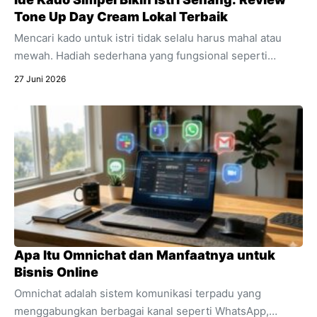
Tone Up Day Cream Lokal Terbaik
Mencari kado untuk istri tidak selalu harus mahal atau
mewah. Hadiah sederhana yang fungsional seperti
skincare sering kali jauh lebih berkesan. Temukan alasan
27 Juni 2026
mengapa produk pencerah wajah harian ini sangat cocok
dijadikan kado spesial untuk mendukung aktivitasnya.
Apa Itu Omnichat dan Manfaatnya untuk
Bisnis Online
Omnichat adalah sistem komunikasi terpadu yang
menggabungkan berbagai kanal seperti WhatsApp,