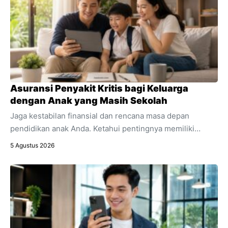
Asuransi Penyakit Kritis bagi Keluarga
dengan Anak yang Masih Sekolah
Jaga kestabilan finansial dan rencana masa depan
pendidikan anak Anda. Ketahui pentingnya memiliki
asuransi penyakit kritis sebagai bagian integral dari
5 Agustus 2026
perencanaan keuangan keluarga.