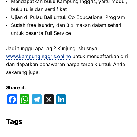
Mendapatkan buku Kampung Inggris, yaitu modul,
buku tulis dan sertiifikat
Ujian di Pulau Bali untuk Co Educational Program
Sudah free laundry dan 3 x makan dalam sehari
untuk peserta Full Service
Jadi tunggu apa lagi? Kunjungi situsnya
www.kampunginggris.online
untuk mendaftarkan diri
dan dapatkan penawaran harga terbaik untuk Anda
sekarang juga.
Share it:
F
W
T
X
Li
a
h
el
n
c
at
e
k
Tags
e
s
gr
e