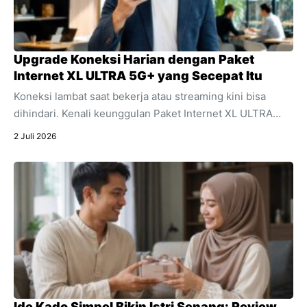
Upgrade Koneksi Harian dengan Paket
Internet XL ULTRA 5G+ yang Secepat Itu
Koneksi lambat saat bekerja atau streaming kini bisa
dihindari. Kenali keunggulan Paket Internet XL ULTRA
5G+ yang menawarkan kecepatan ultra dan stabilitas
2 Juli 2026
untuk segala aktivitas digital harian Anda.
Ide Kado Simpel Bikin Istri Senang: Review