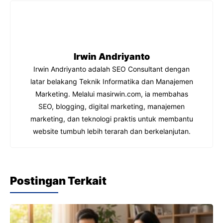
b
A
a
dI
o
p
m
n
o
p
k
Irwin Andriyanto
Irwin Andriyanto adalah SEO Consultant dengan
latar belakang Teknik Informatika dan Manajemen
Marketing. Melalui masirwin.com, ia membahas
SEO, blogging, digital marketing, manajemen
marketing, dan teknologi praktis untuk membantu
website tumbuh lebih terarah dan berkelanjutan.
Postingan Terkait