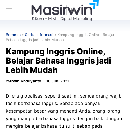
Langsung
Menu
ke
isi
Beranda
»
Serba Informasi
»
Kampung Inggris Online, Belajar
Bahasa Inggris jadi Lebih Mudah
Kampung Inggris Online,
Belajar Bahasa Inggris jadi
Lebih Mudah
by
Irwin Andriyanto
10 Juni 2021
Di era globalisasi seperti saat ini, semua orang wajib
fasih berbahasa Inggris. Sebab ada banyak
kesempatan besar yang menanti Anda, orang-orang
yang mampu berbahasa Inggris dengan baik. Jangan
mengira belajar bahasa itu sulit, sebab pada