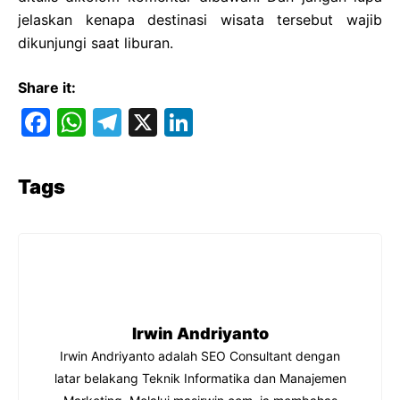
jelaskan kenapa destinasi wisata tersebut wajib
dikunjungi saat liburan.
Share it:
F
W
T
X
Li
a
h
el
n
c
at
e
k
Tags
e
s
gr
e
b
A
a
dI
o
p
m
n
o
p
k
Irwin Andriyanto
Irwin Andriyanto adalah SEO Consultant dengan
latar belakang Teknik Informatika dan Manajemen