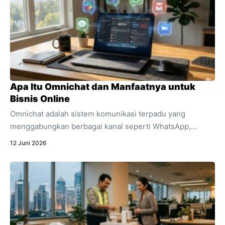
Apa Itu Omnichat dan Manfaatnya untuk
Bisnis Online
Omnichat adalah sistem komunikasi terpadu yang
menggabungkan berbagai kanal seperti WhatsApp,
Instagram, dan live chat ke dalam satu dashboard.
12 Juni 2026
Temukan pengertian lengkap apa itu omnichat,
perbedaannya dengan multichannel, dan manfaat
utamanya untuk efisiensi bisnis online Anda.