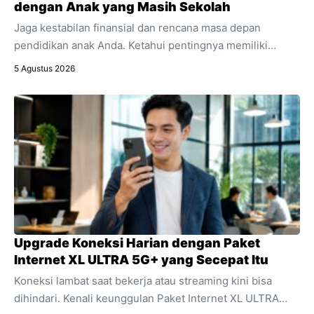
dengan Anak yang Masih Sekolah
Jaga kestabilan finansial dan rencana masa depan
pendidikan anak Anda. Ketahui pentingnya memiliki
asuransi penyakit kritis sebagai bagian integral dari
5 Agustus 2026
perencanaan keuangan keluarga.
Upgrade Koneksi Harian dengan Paket
Internet XL ULTRA 5G+ yang Secepat Itu
Koneksi lambat saat bekerja atau streaming kini bisa
dihindari. Kenali keunggulan Paket Internet XL ULTRA