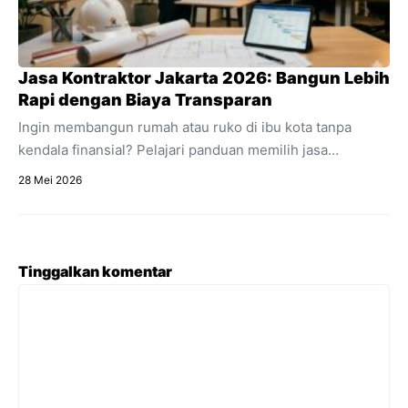
Jasa Kontraktor Jakarta 2026: Bangun Lebih
Rapi dengan Biaya Transparan
Ingin membangun rumah atau ruko di ibu kota tanpa
kendala finansial? Pelajari panduan memilih jasa
kontraktor Jakarta dengan estimasi RAB transparan dan
28 Mei 2026
acuan regulasi 2026.
Tinggalkan komentar
Komentar