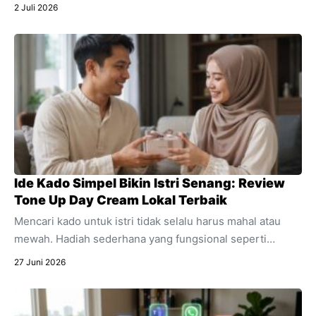
5G+ yang menawarkan kecepatan ultra dan stabilitas
2 Juli 2026
untuk segala aktivitas digital harian Anda.
Ide Kado Simpel Bikin Istri Senang: Review
Tone Up Day Cream Lokal Terbaik
Mencari kado untuk istri tidak selalu harus mahal atau
mewah. Hadiah sederhana yang fungsional seperti
skincare sering kali jauh lebih berkesan. Temukan alasan
27 Juni 2026
mengapa produk pencerah wajah harian ini sangat cocok
dijadikan kado spesial untuk mendukung aktivitasnya.