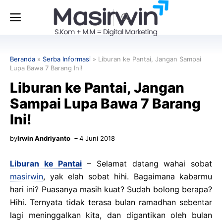
Langsung
Menu
ke
isi
Beranda
»
Serba Informasi
»
Liburan ke Pantai, Jangan Sampai
Lupa Bawa 7 Barang Ini!
Liburan ke Pantai, Jangan
Sampai Lupa Bawa 7 Barang
Ini!
by
Irwin Andriyanto
4 Juni 2018
Liburan ke Pantai
– Selamat datang wahai sobat
masirwin
, yak elah sobat hihi. Bagaimana kabarmu
hari ini? Puasanya masih kuat? Sudah bolong berapa?
Hihi. Ternyata tidak terasa bulan ramadhan sebentar
lagi meninggalkan kita, dan digantikan oleh bulan