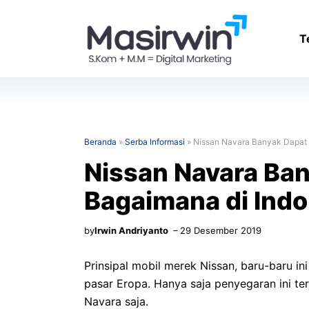
Langsung
ke
T
isi
Beranda
»
Serba Informasi
»
Nissan Navara Banyak Dapat 
Nissan Navara Ba
Bagaimana di Ind
by
Irwin Andriyanto
29 Desember 2019
Prinsipal mobil merek Nissan, baru-baru in
pasar Eropa. Hanya saja penyegaran ini terj
Navara saja.