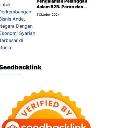
Pengalaman Pelanggan
dalam B2B: Peran dan
Manfaat yang Wajib Kamu
1 Oktober 2024
Tahu
Seedbacklink