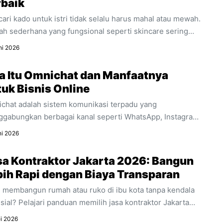
rbaik
ari kado untuk istri tidak selalu harus mahal atau mewah.
ah sederhana yang fungsional seperti skincare sering
 jauh lebih berkesan. Temukan alasan mengapa produk
ni 2026
erah wajah harian ini sangat cocok dijadikan kado spesial
k mendukung aktivitasnya.
a Itu Omnichat dan Manfaatnya
uk Bisnis Online
chat adalah sistem komunikasi terpadu yang
gabungkan berbagai kanal seperti WhatsApp, Instagram,
live chat ke dalam satu dashboard. Temukan pengertian
ni 2026
kap apa itu omnichat, perbedaannya dengan
ichannel, dan manfaat utamanya untuk efisiensi bisnis
sa Kontraktor Jakarta 2026: Bangun
ne Anda.
bih Rapi dengan Biaya Transparan
n membangun rumah atau ruko di ibu kota tanpa kendala
nsial? Pelajari panduan memilih jasa kontraktor Jakarta
an estimasi RAB transparan dan acuan regulasi 2026.
i 2026