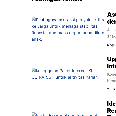
Asu
de
Jaga
anak
krit
5 Agu
kelu
Up
In
Kone
Kena
mena
2 Juli
aktiv
Ide
Re