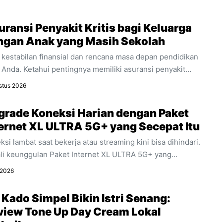
ransi Penyakit Kritis bagi Keluarga
ngan Anak yang Masih Sekolah
 kestabilan finansial dan rencana masa depan pendidikan
 Anda. Ketahui pentingnya memiliki asuransi penyakit
is sebagai bagian integral dari perencanaan keuangan
stus 2026
arga.
grade Koneksi Harian dengan Paket
ternet XL ULTRA 5G+ yang Secepat Itu
ksi lambat saat bekerja atau streaming kini bisa dihindari.
li keunggulan Paket Internet XL ULTRA 5G+ yang
warkan kecepatan ultra dan stabilitas untuk segala
 2026
itas digital harian Anda.
 Kado Simpel Bikin Istri Senang:
view Tone Up Day Cream Lokal