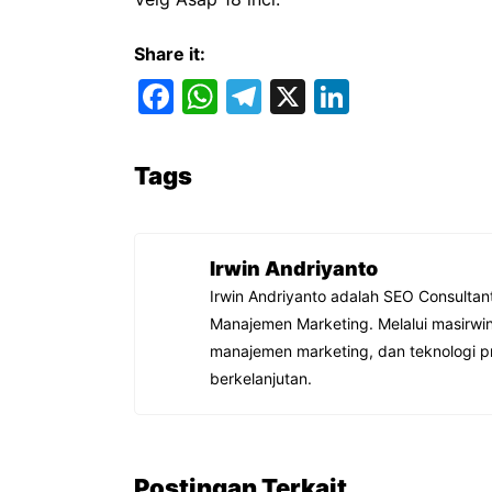
Share it:
F
W
T
X
Li
a
h
el
n
c
at
e
k
Tags
e
s
gr
e
b
A
a
dI
o
p
m
n
Irwin Andriyanto
o
p
Irwin Andriyanto adalah SEO Consultan
Manajemen Marketing. Melalui masirwin
k
manajemen marketing, dan teknologi p
berkelanjutan.
Postingan Terkait