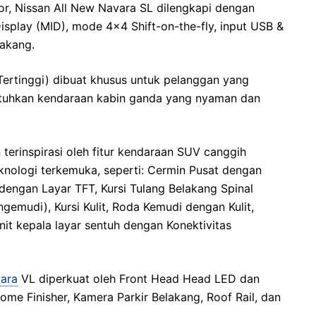
ior, Nissan All New Navara SL dilengkapi dengan
isplay (MID), mode 4×4 Shift-on-the-fly, input USB &
lakang.
Tertinggi) dibuat khusus untuk pelanggan yang
utuhkan kendaraan kabin ganda yang nyaman dan
terinspirasi oleh fitur kendaraan SUV canggih
knologi terkemuka, seperti: Cermin Pusat dengan
engan Layar TFT, Kursi Tulang Belakang Spinal
ngemudi), Kursi Kulit, Roda Kemudi dengan Kulit,
nit kepala layar sentuh dengan Konektivitas
vara
VL diperkuat oleh Front Head Head LED dan
me Finisher, Kamera Parkir Belakang, Roof Rail, dan