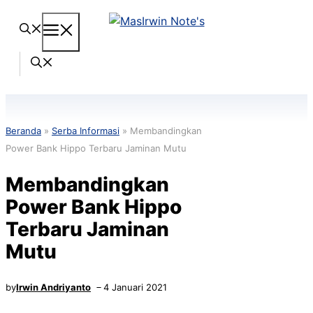
Langsung
Menu
ke
isi
Beranda
»
Serba Informasi
»
Membandingkan
Power Bank Hippo Terbaru Jaminan Mutu
Membandingkan
Power Bank Hippo
Terbaru Jaminan
Mutu
by
Irwin Andriyanto
4 Januari 2021