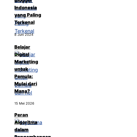
Blogger
Indonesia
yang Paling
Terkenal
8 Juni 2024
Belajar
Digital
Marketing
untuk
Pemula:
Mulai dari
Mana?
15 Mei 2026
Peran
Algoritma
dalam
Pengembangan