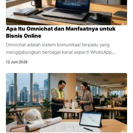
Apa Itu Omnichat dan Manfaatnya untuk
Bisnis Online
Omnichat adalah sistem komunikasi terpadu yang
menggabungkan berbagai kanal seperti WhatsApp,
Instagram, dan live chat ke dalam satu dashboard.
12 Juni 2026
Temukan pengertian lengkap apa itu omnichat,
perbedaannya dengan multichannel, dan manfaat
utamanya untuk efisiensi bisnis online Anda.