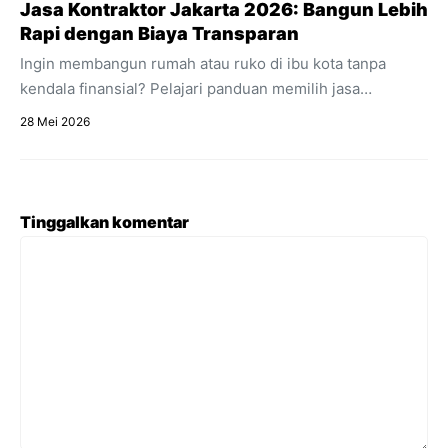
Jasa Kontraktor Jakarta 2026: Bangun Lebih
Rapi dengan Biaya Transparan
Ingin membangun rumah atau ruko di ibu kota tanpa
kendala finansial? Pelajari panduan memilih jasa
kontraktor Jakarta dengan estimasi RAB transparan dan
28 Mei 2026
acuan regulasi 2026.
Tinggalkan komentar
Komentar