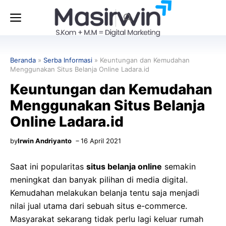
Langsung
Menu
ke
isi
Beranda
»
Serba Informasi
»
Keuntungan dan Kemudahan
Menggunakan Situs Belanja Online Ladara.id
Keuntungan dan Kemudahan
Menggunakan Situs Belanja
Online Ladara.id
by
Irwin Andriyanto
16 April 2021
Saat ini popularitas
situs belanja online
semakin
meningkat dan banyak pilihan di media digital.
Kemudahan melakukan belanja tentu saja menjadi
nilai jual utama dari sebuah situs e-commerce.
Masyarakat sekarang tidak perlu lagi keluar rumah