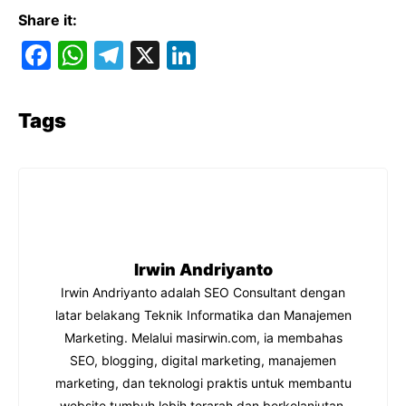
Share it:
F
W
T
X
Li
a
h
el
n
c
at
e
k
Tags
e
s
gr
e
b
A
a
dI
o
p
m
n
o
p
k
Irwin Andriyanto
Irwin Andriyanto adalah SEO Consultant dengan
latar belakang Teknik Informatika dan Manajemen
Marketing. Melalui masirwin.com, ia membahas
SEO, blogging, digital marketing, manajemen
marketing, dan teknologi praktis untuk membantu
website tumbuh lebih terarah dan berkelanjutan.