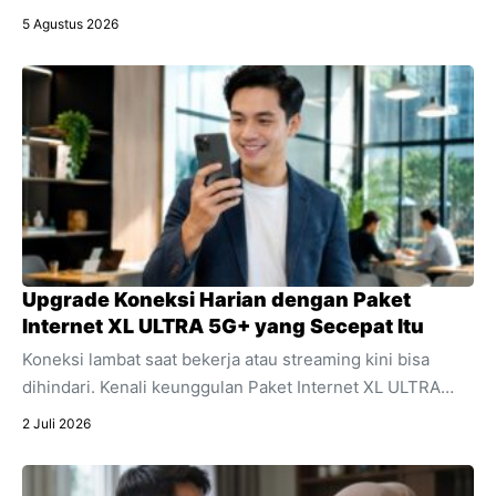
asuransi penyakit kritis sebagai bagian integral dari
5 Agustus 2026
perencanaan keuangan keluarga.
Upgrade Koneksi Harian dengan Paket
Internet XL ULTRA 5G+ yang Secepat Itu
Koneksi lambat saat bekerja atau streaming kini bisa
dihindari. Kenali keunggulan Paket Internet XL ULTRA
5G+ yang menawarkan kecepatan ultra dan stabilitas
2 Juli 2026
untuk segala aktivitas digital harian Anda.