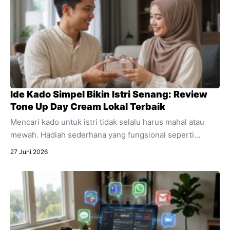
Ide Kado Simpel Bikin Istri Senang: Review
Tone Up Day Cream Lokal Terbaik
Mencari kado untuk istri tidak selalu harus mahal atau
mewah. Hadiah sederhana yang fungsional seperti
skincare sering kali jauh lebih berkesan. Temukan alasan
27 Juni 2026
mengapa produk pencerah wajah harian ini sangat cocok
dijadikan kado spesial untuk mendukung aktivitasnya.