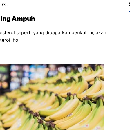
nya.
aling Ampuh
sterol seperti yang dipaparkan berikut ini, akan
erol lho!