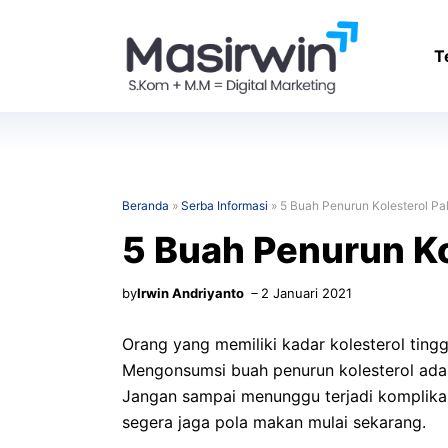
Langsung
ke
T
isi
Beranda
»
Serba Informasi
»
5 Buah Penurun Kolesterol Pa
5 Buah Penurun Ko
by
Irwin Andriyanto
2 Januari 2021
Orang yang memiliki kadar kolesterol ting
Mengonsumsi buah penurun kolesterol adal
Jangan sampai menunggu terjadi komplikasi 
segera jaga pola makan mulai sekarang.