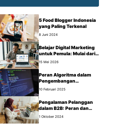
5 Food Blogger Indonesia
yang Paling Terkenal
8 Juni 2024
Belajar Digital Marketing
untuk Pemula: Mulai dari
Mana?
15 Mei 2026
Peran Algoritma dalam
Pengembangan
Perangkat Lunak
10 Februari 2025
Pengalaman Pelanggan
dalam B2B: Peran dan
Manfaat yang Wajib Kamu
1 Oktober 2024
Tahu