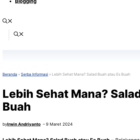
Blogging
Beranda
»
Serba Informasi
»
Lebih Sehat Mana? Salad Buah atau Es Buah
Lebih Sehat Mana? Salad
Buah
by
Irwin Andriyanto
9 Maret 2024
Lebih Sehat Mana? Salad Buah atau Es Buah
– Belakangan