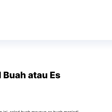
 Buah atau Es
 ini, salad buah maupun es buah menjadi