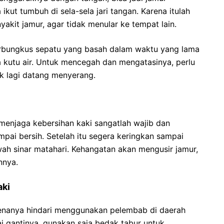
ikut tumbuh di sela-sela jari tangan. Karena itulah
akit jamur, agar tidak menular ke tempat lain.
terbungkus sepatu yang basah dalam waktu yang lama
a kutu air. Untuk mencegah dan mengatasinya, perlu
dak lagi datang menyerang.
a menjaga kebersihan kaki sangatlah wajib dan
mpai bersih. Setelah itu segera keringkan sampai
awah sinar matahari. Kehangatan akan mengusir jamur,
nnya.
aki
enanya hindari menggunakan pelembab di daerah
gai gantinya, gunakan saja bedak tabur untuk