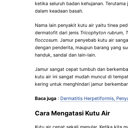
ketika seluruh badan kehujanan. Terutama 
dalam keadaan basah.
Nama lain penyakit kutu air yaitu tinea p
dermatofit dari jenis
Tricophyton rubrum, T
floccosum
. Jamur penyebab kutu air sang
dengan penderita, maupun barang yang sud
handuk, sandal dan lain-lain.
Jamur sangat cepat tumbuh dan berkemban
kutu air ini sangat mudah muncul di temp
kering untuk menghindari jamur berkembang 
Baca juga
:
Dermatitis Herpetiformis, Penya
Cara Mengatasi Kutu Air
Kutu air cepat sekali menular. Ketika kita