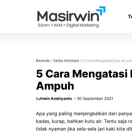
Langsung
ke
T
isi
Beranda
»
Serba Informasi
»
5 Cara Mengatasi Kutu Air ya
5 Cara Mengatasi 
Ampuh
by
Irwin Andriyanto
30 September 2021
Apa yang paling menjengkelkan dari penyak
kadas, kurap, bahkan kutu air. Tentu saja r
tidak nyaman jika sela-sela jari kaki kita 