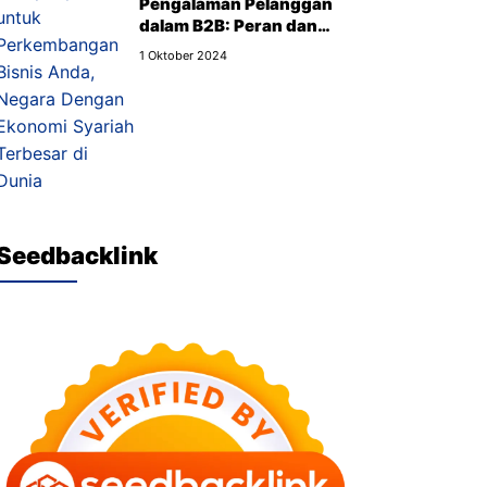
Pengalaman Pelanggan
dalam B2B: Peran dan
Manfaat yang Wajib Kamu
1 Oktober 2024
Tahu
Seedbacklink