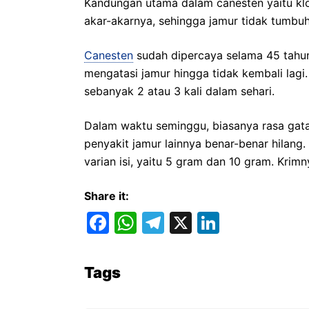
Kandungan utama dalam canesten yaitu kl
akar-akarnya, sehingga jamur tidak tumbuh
Canesten
sudah dipercaya selama 45 tahun
mengatasi jamur hingga tidak kembali lagi. 
sebanyak 2 atau 3 kali dalam sehari.
Dalam waktu seminggu, biasanya rasa gatal
penyakit jamur lainnya benar-benar hilan
varian isi, yaitu 5 gram dan 10 gram. Krim
Share it:
F
W
T
X
Li
a
h
el
n
c
at
e
k
Tags
e
s
gr
e