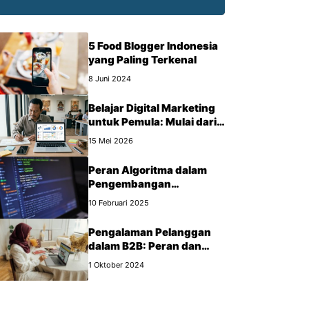
5 Food Blogger Indonesia
yang Paling Terkenal
8 Juni 2024
Belajar Digital Marketing
untuk Pemula: Mulai dari
Mana?
15 Mei 2026
Peran Algoritma dalam
Pengembangan
Perangkat Lunak
10 Februari 2025
Pengalaman Pelanggan
dalam B2B: Peran dan
Manfaat yang Wajib Kamu
1 Oktober 2024
Tahu