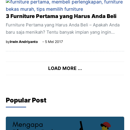
meningkatkan rasio kontras untuk menghasilkan gambar
yang lebih baik. Selain itu juga penting untuk
mendapatkan sorotan intens yang memungkinan dengan
3 Furniture Pertama yang Harus Anda Beli
konten High Dynamic Range (HDR). Namun demikian, tak
Furniture Pertama yang Harus Anda Beli – Apakah Anda
semua peredupan lokal bekerja dengan cara yang sama.
baru saja menikah? Tentu banyak impian yang ingin
Beberapa jenis peredupan lokal bekerja lebih baik ...
dipenuhi setelah menikah bersama pasangan. Salah
by
Irwin Andriyanto
5 Mei 2017
satunya adalah memiliki rumah sendiri. Bagi pasangan
muda tentu memiliki rumah sendiri adalah anugerah yang
tidak terkira hebatnya. Walaupun membeli secara kredit,
LOAD MORE ...
setidaknya sudah punya rumah sendiri. Nah, jika sudah
melakukan kredit bersama pasangan dan rumah sudah
siap diisi, waktunya bagi Anda untuk mulai mengisinya
dengan perabotan. Perabotan yang dimaksud adalah
perabotan tambahan selain tempat tidur dan ...
Popular Post