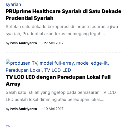
PRUprime Healthcare Syariah di Satu Dekade
Prudential Syariah
Setelah satu dekade beroperasi di industri asuransi jiwa
syariah, Prudential akan terus memegang teguh
komitmennya untuk meningkatkan kesadaran masyarakat
by
Irwin Andriyanto
27 Mei 2017
Indonesia akan pentingnya perlindungan keuangan,
dalam hal ini yang berbasis syariah, dan juga komitmen
kami untuk berkontribusi pada pertumbuhan
perekonomian syariah negara serta memberi kembali
kepada masyarakat Nini Sumohandoyo Corporate
TV LCD LED dengan Peredupan Lokal Full
Marketing, Communications and Sharia Director
Array
Prudential Indonesia Prudential 10th anniversary – Tidak
Salah satu istilah yang ngetop pada pemasaran TV LCD
terasa sudah satu dekade Prudential Syariah atau yang
LED adalah lokal dimming atau peredupan lokal.
lebih hangat disingkat dengan PRUsyariah hadir dalam
Peredupan lokal dapat meredupkan wilayah layar yang
by
Irwin Andriyanto
10 Mei 2017
menangani asuransi berbasis syariah. ...
dibutuhkan sambil menjaga bagian yang terang dari layar
tetap terang. Teknologi ini dapat benar-benar