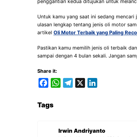
penggantian kedua ditujukan untuk melanca
Untuk kamu yang saat ini sedang mencari j
ulasan lengkap tentang jenis oli motor sam
artikel
Oli Motor Terbaik yang Paling Rec
Pastikan kamu memilih jenis oli terbaik da
sampai dengan 4 bulan sekali. Jangan sam
Share it:
F
W
T
X
Li
a
h
el
n
c
at
e
k
Tags
e
s
gr
e
b
A
a
dI
o
p
m
n
Irwin Andriyanto