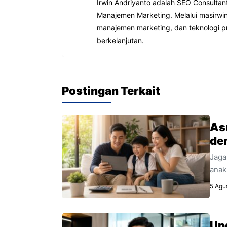
o
p
Irwin Andriyanto adalah SEO Consultan
Manajemen Marketing. Melalui masirwin
k
manajemen marketing, dan teknologi p
berkelanjutan.
Postingan Terkait
Asu
de
Jaga
anak
krit
5 Agu
kelu
Up