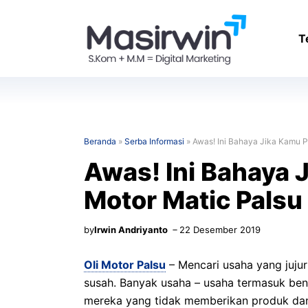
Langsung
ke
T
isi
Beranda
»
Serba Informasi
»
Awas! Ini Bahaya Jika Kamu P
Awas! Ini Bahaya J
Motor Matic Palsu
by
Irwin Andriyanto
22 Desember 2019
Oli Motor Palsu
– Mencari usaha yang juj
susah. Banyak usaha – usaha termasuk beng
mereka yang tidak memberikan produk dan 