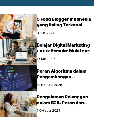
5 Food Blogger Indonesia
yang Paling Terkenal
8 Juni 2024
Belajar Digital Marketing
untuk Pemula: Mulai dari
Mana?
15 Mei 2026
Peran Algoritma dalam
Pengembangan
Perangkat Lunak
10 Februari 2025
Pengalaman Pelanggan
dalam B2B: Peran dan
Manfaat yang Wajib Kamu
1 Oktober 2024
Tahu