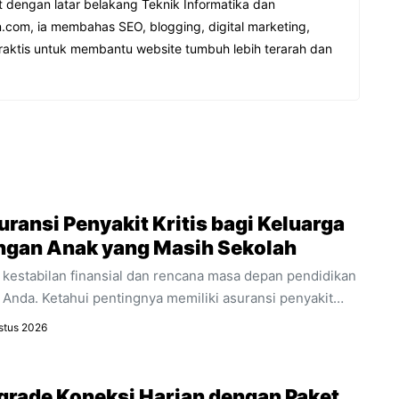
t dengan latar belakang Teknik Informatika dan
.com, ia membahas SEO, blogging, digital marketing,
raktis untuk membantu website tumbuh lebih terarah dan
ransi Penyakit Kritis bagi Keluarga
ngan Anak yang Masih Sekolah
 kestabilan finansial dan rencana masa depan pendidikan
 Anda. Ketahui pentingnya memiliki asuransi penyakit
is sebagai bagian integral dari perencanaan keuangan
stus 2026
arga.
grade Koneksi Harian dengan Paket