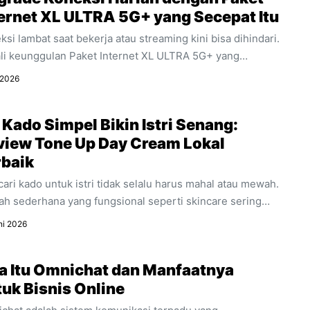
ternet XL ULTRA 5G+ yang Secepat Itu
ksi lambat saat bekerja atau streaming kini bisa dihindari.
li keunggulan Paket Internet XL ULTRA 5G+ yang
warkan kecepatan ultra dan stabilitas untuk segala
 2026
itas digital harian Anda.
 Kado Simpel Bikin Istri Senang:
view Tone Up Day Cream Lokal
rbaik
ari kado untuk istri tidak selalu harus mahal atau mewah.
ah sederhana yang fungsional seperti skincare sering
 jauh lebih berkesan. Temukan alasan mengapa produk
ni 2026
erah wajah harian ini sangat cocok dijadikan kado spesial
k mendukung aktivitasnya.
a Itu Omnichat dan Manfaatnya
uk Bisnis Online